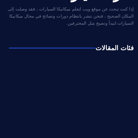
إذا كنت تبحث عن موقع ويب لتعلم ميكانيكا السيارات ، فقد وصلت إلى
المكان الصحيح ، فنحن ننشر بانتظام دورات ونصائح في مجال ميكانيكا
السيارات لتبدأ وتصبح مثل المحترفين.
فئات المقالات
إطارات
تشخيص
كهرباء و إلكترونيك
مشاكل و حلول
مفاتيح
ميكانيكا
نصائح و معلومات