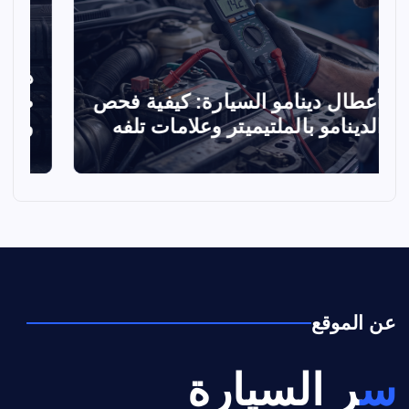
د
أعطال دينامو السيارة: كيفية فحص
ض
الدينامو بالملتيميتر وعلامات تلفه
و
عن الموقع
سر السيارة