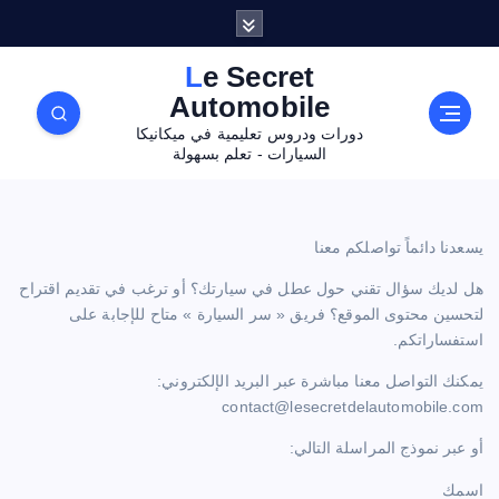
Le Secret
Automobile
دورات ودروس تعليمية في ميكانيكا
السيارات - تعلم بسهولة
يسعدنا دائماً تواصلكم معنا
هل لديك سؤال تقني حول عطل في سيارتك؟ أو ترغب في تقديم اقتراح
لتحسين محتوى الموقع؟ فريق « سر السيارة » متاح للإجابة على
استفساراتكم.
يمكنك التواصل معنا مباشرة عبر البريد الإلكتروني:
contact@lesecretdelautomobile.com
أو عبر نموذج المراسلة التالي:
اسمك