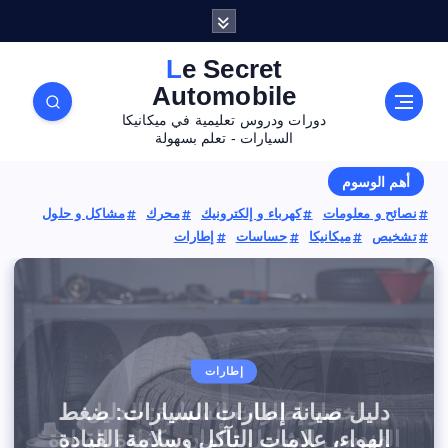
Le Secret
Automobile
دورات ودروس تعليمية في ميكانيكا
السيارات - تعلم بسهولة
أهم الوسوم
نصائح و معلومات
كهرباء و إلكترونيك
محرك
مشاكل و حلول
تشخيص
ميكانيكا
حساسات
إطارات
إطارات
إطارات
تشخيص
كهرباء و إلكترونيك
اختيار إطارات السيارة: الدليل
أعطال دينامو السيارة: كيفية فحص
كيفية استخدام جهاز فحص السيارات
دليل صيانة إطارات السيارات: ضغط
OBD2؟ الدليل الشامل للمبتدئين
الدينامو بالملتيميتر وعلامات تلفه
الهواء، علامات التآكل وسلامة القيادة
الهندسي الشامل للأمان وكفاءة القيادة