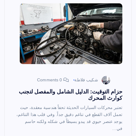
شكيب فلاطة
0 Comments
حزام التوقيت: الدليل الشامل والمفصل لتجنب
كوارث المحرك
تعتبر محركات السيارات الحديثة تحفاً هندسية معقدة، حيث
تعمل آلاف القطع في تناغم دقيق جداً. وفي قلب هذا التناغم،
يوجد عنصر حيوي قد يبدو بسيطاً في شكله ولكنه حاسم
في…