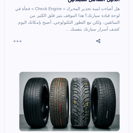
هل أضاءت لمبة تحذير المحرك « Check Engine » فجأة في
لوحة قيادة سيارتك؟ هذا الموقف يثير قلق الكثير من
السائقين، ولكن مع التطور التكنولوجي، أصبح بإمكانك اليوم
كشف أسرار سيارتك بنفسك.…