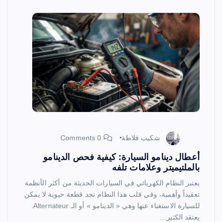
شكيب فلاطة
0 Comments
أعطال دينامو السيارة: كيفية فحص الدينامو
بالملتيميتر وعلامات تلفه
يعتبر النظام الكهربائي في السيارات الحديثة من أكثر الأنظمة
تعقيداً وأهمية، وفي قلب هذا النظام نجد قطعة حيوية لا يمكن
للسيارة الاستغناء عنها وهي « الدينامو » أو الـ Alternateur.
يعتقد الكثير…