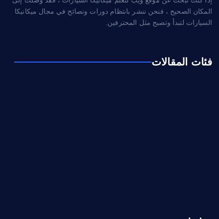
المكان الصحيح ، فنحن ننشر بانتظام دورات ونصائح في مجال ميكانيكا
السيارات لتبدأ وتصبح مثل المحترفين.
فئات المقالات
إطارات
تشخيص
كهرباء و إلكترونيك
مشاكل و حلول
مفاتيح
ميكانيكا
نصائح و معلومات