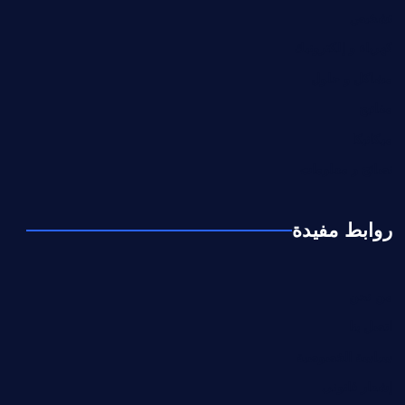
تشخيص
كهرباء و إلكترونيك
مشاكل و حلول
مفاتيح
ميكانيكا
نصائح و معلومات
روابط مفيدة
من نحن
اتصل بنا
سياسة الخصوصية
إشعار قانوني