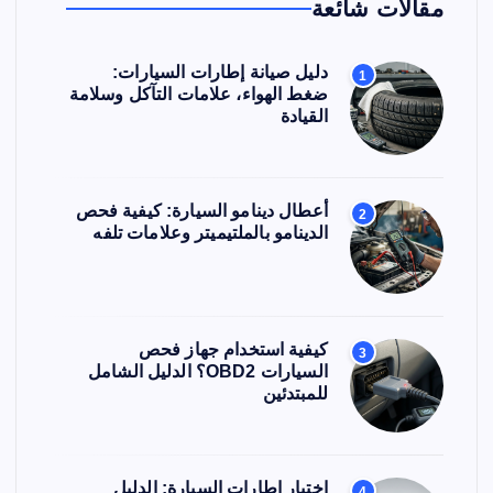
مقالات شائعة
دليل صيانة إطارات السيارات:
1
ضغط الهواء، علامات التآكل وسلامة
القيادة
أعطال دينامو السيارة: كيفية فحص
2
الدينامو بالملتيميتر وعلامات تلفه
كيفية استخدام جهاز فحص
3
السيارات OBD2؟ الدليل الشامل
للمبتدئين
اختيار إطارات السيارة: الدليل
4