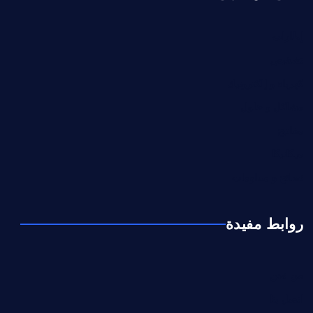
إطارات
تشخيص
كهرباء و إلكترونيك
مشاكل و حلول
مفاتيح
ميكانيكا
نصائح و معلومات
روابط مفيدة
من نحن
اتصل بنا