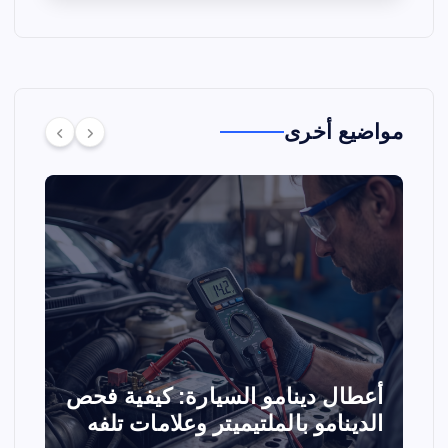
مواضيع أخرى
د
أعطال دينامو السيارة: كيفية فحص
ض
الدينامو بالملتيميتر وعلامات تلفه
و