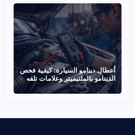
د
أعطال دينامو السيارة: كيفية فحص
ض
الدينامو بالملتيميتر وعلامات تلفه
و