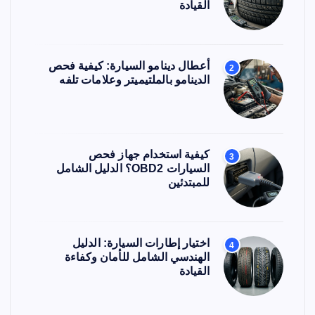
t
القيادة
i
o
أعطال دينامو السيارة: كيفية فحص
2
الدينامو بالملتيميتر وعلامات تلفه
n
s
كيفية استخدام جهاز فحص
3
السيارات OBD2؟ الدليل الشامل
للمبتدئين
اختيار إطارات السيارة: الدليل
4
الهندسي الشامل للأمان وكفاءة
القيادة