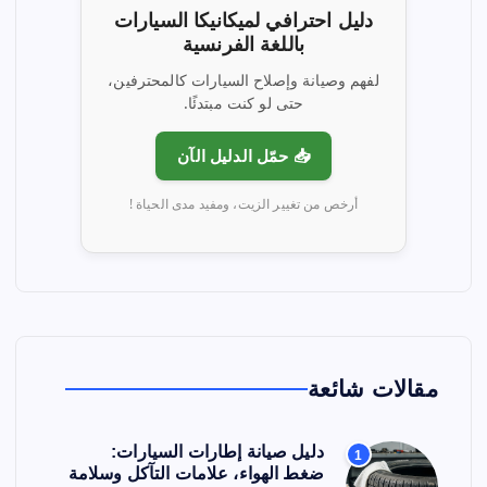
e
دليل احترافي لميكانيكا السيارات
باللغة الفرنسية
s
لفهم وصيانة وإصلاح السيارات كالمحترفين،
حتى لو كنت مبتدئًا.
p
📥 حمّل الدليل الآن
u
أرخص من تغيير الزيت، ومفيد مدى الحياة !
b
l
i
c
مقالات شائعة
a
دليل صيانة إطارات السيارات:
1
ضغط الهواء، علامات التآكل وسلامة